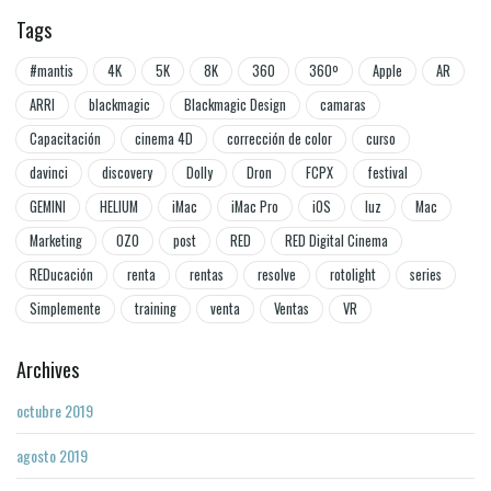
Tags
#mantis
4K
5K
8K
360
360º
Apple
AR
ARRI
blackmagic
Blackmagic Design
camaras
Capacitación
cinema 4D
corrección de color
curso
davinci
discovery
Dolly
Dron
FCPX
festival
GEMINI
HELIUM
iMac
iMac Pro
iOS
luz
Mac
Marketing
OZO
post
RED
RED Digital Cinema
REDucación
renta
rentas
resolve
rotolight
series
Simplemente
training
venta
Ventas
VR
Archives
octubre 2019
agosto 2019