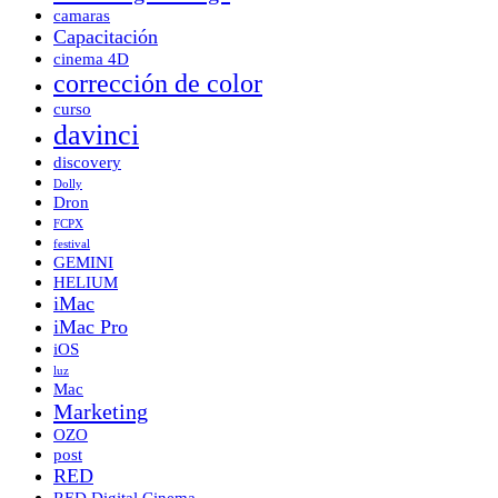
camaras
Capacitación
cinema 4D
corrección de color
curso
davinci
discovery
Dolly
Dron
FCPX
festival
GEMINI
HELIUM
iMac
iMac Pro
iOS
luz
Mac
Marketing
OZO
post
RED