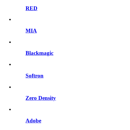
RED
MIA
Blackmagic
Softron
Zero Density
Adobe